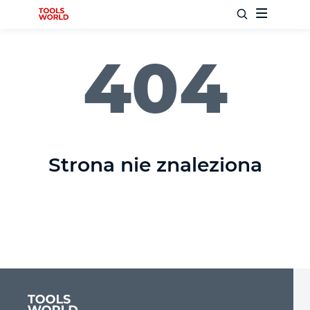
404
Nowości
Bestsellery
Strona nie znaleziona
Narzędzia ślusarskie
Narzędzia stolarskie
Narzędzia pomiarowe
Narzędzia samochodowe