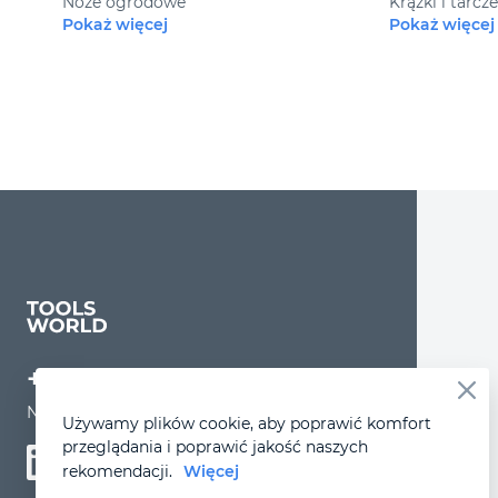
Noże ogrodowe
Krążki i tarcz
Pokaż więcej
Pokaż więcej
+48 509 606 000
Nieczynne: sobota–niedziela
Używamy plików cookie, aby poprawić komfort
przeglądania i poprawić jakość naszych
rekomendacji.
Więcej