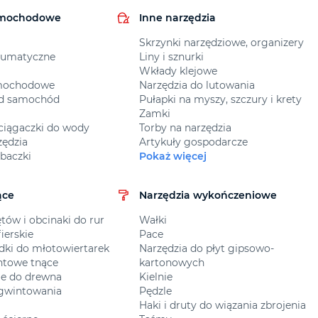
amochodowe
Inne narzędzia
Skrzynki narzędziowe, organizery
eumatyczne
Liny i sznurki
Wkłady klejowe
amochodowe
Narzędzia do lutowania
od samochód
Pułapki na myszy, szczury i krety
Zamki
ściągaczki do wody
Torby na narzędzia
zędzia
Artykuły gospodarcze
baczki
Pokaż więcej
ące
Narzędzia wykończeniowe
tów i obcinaki do rur
Wałki
fierskie
Pace
adki do młotowiertarek
Narzędzia do płyt gipsowo-
ntowe tnące
kartonowych
kie do drewna
Kielnie
 gwintowania
Pędzle
Haki i druty do wiązania zbrojenia