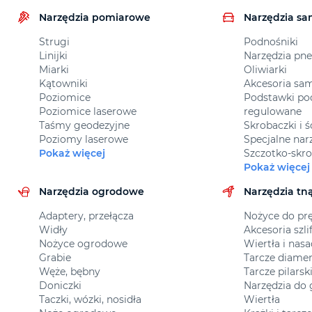
Narzędzia pomiarowe
Narzędzia s
Strugi
Podnośniki
Linijki
Narzędzia pn
Miarki
Oliwiarki
Kątowniki
Akcesoria s
Poziomice
Podstawki p
Poziomice laserowe
regulowane
Taśmy geodezyjne
Skrobaczki i 
Poziomy laserowe
Specjalne nar
Pokaż więcej
Szczotko-skro
Pokaż więcej
Narzędzia ogrodowe
Narzędzia tn
Adaptery, przełącza
Nożyce do prę
Widły
Akcesoria szli
Nożyce ogrodowe
Wiertła i nas
Grabie
Tarcze diame
Węże, bębny
Tarcze pilars
Doniczki
Narzędzia do
Taczki, wózki, nosidła
Wiertła