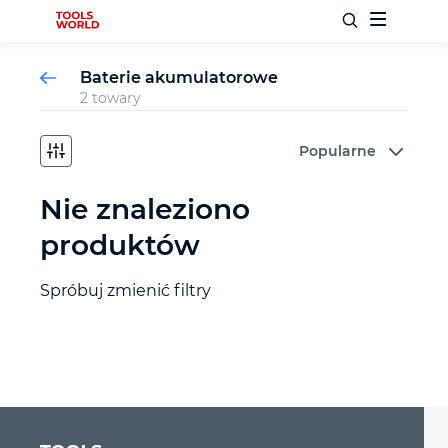
Baterie akumulatorowe
2 towary
Popularne
Nowości
Nie znaleziono
Bestsellery
produktów
Narzędzia ślusarskie
Spróbuj zmienić filtry
Narzędzia stolarskie
Narzędzia pomiarowe
Narzędzia samochodowe