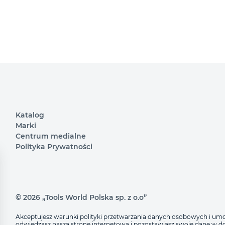
Katalog
Marki
Centrum medialne
Polityka Prywatności
© 2026 „Tools World Polska sp. z o.o”
Akceptujesz warunki polityki przetwarzania danych osobowych i u
odwiedzasz naszą stronę internetową i pozostawiasz swoje dane w do