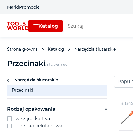
Marki
Promocje
Katalog
Strona główna
Katalog
Narzędzia ślusarskie
Przecinaki
5 towarów
Narzędzia ślusarskie
Popul
Przecinaki
18834
Rodzaj opakowania
wisząca kartka
torebka celofanowa