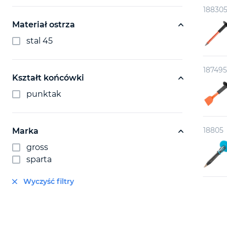
18830
Materiał ostrza
stal 45
18749
Kształt końcówki
punktak
18805
Marka
gross
sparta
Wyczyść filtry