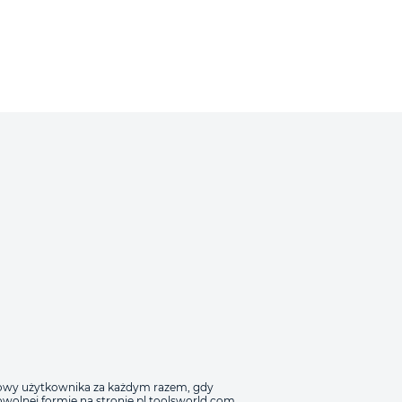
mowy użytkownika za każdym razem, gdy
wolnej formie na stronie pl.toolsworld.com