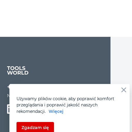
+48 509 606 000
Nieczynne: sobota–niedziela
Używamy plików cookie, aby poprawić komfort
przeglądania i poprawić jakość naszych
rekomendacji.
Więcej
Zgadzam się