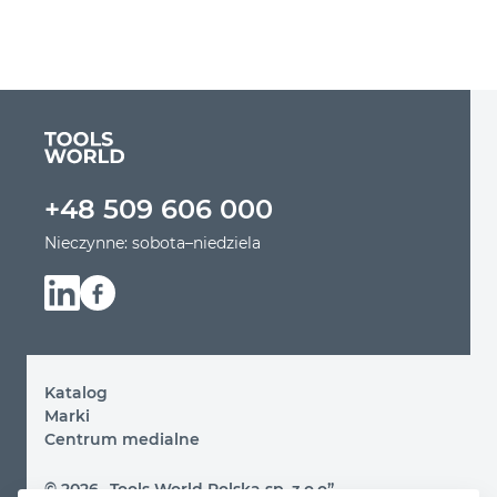
Inne narzędzia
Narzędzia mocujące
Narzędzia ogrodowe
+48 509 606 000
Narzędzia tnące
Nieczynne: sobota–niedziela
Narzędzia wykończeniowe
Sprzęt zasilający
Katalog
Marki
Centrum medialne
© 2026 „Tools World Polska sp. z o.o”